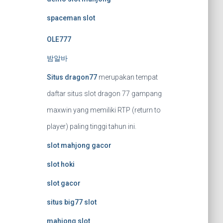
spaceman slot
OLE777
밤알바
Situs dragon77
merupakan tempat
daftar situs slot dragon 77 gampang
maxwin yang memiliki RTP (return to
player) paling tinggi tahun ini.
slot mahjong gacor
slot hoki
slot gacor
situs big77 slot
mahjong slot