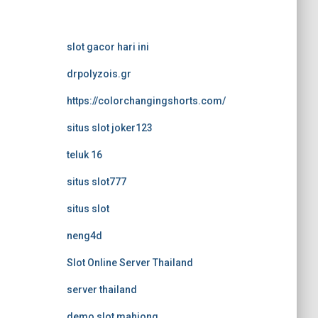
slot gacor hari ini
drpolyzois.gr
https://colorchangingshorts.com/
situs slot joker123
teluk 16
situs slot777
situs slot
neng4d
Slot Online Server Thailand
server thailand
demo slot mahjong