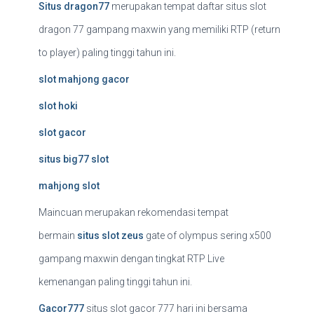
Situs dragon77
merupakan tempat daftar situs slot
dragon 77 gampang maxwin yang memiliki RTP (return
to player) paling tinggi tahun ini.
slot mahjong gacor
slot hoki
slot gacor
situs big77 slot
mahjong slot
Maincuan merupakan rekomendasi tempat
bermain
situs slot zeus
gate of olympus sering x500
gampang maxwin dengan tingkat RTP Live
kemenangan paling tinggi tahun ini.
Gacor777
situs slot gacor 777 hari ini bersama