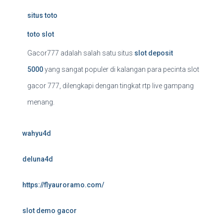
situs toto
toto slot
Gacor777 adalah salah satu situs
slot deposit
5000
yang sangat populer di kalangan para pecinta slot
gacor 777, dilengkapi dengan tingkat rtp live gampang
menang.
wahyu4d
deluna4d
https://flyauroramo.com/
slot demo gacor