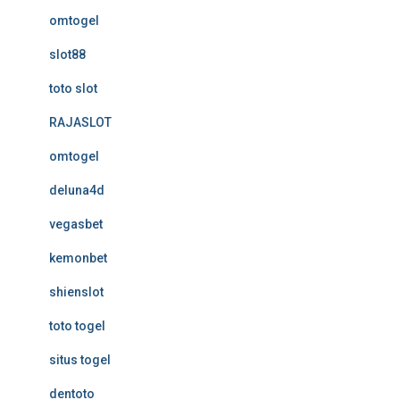
omtogel
slot88
toto slot
RAJASLOT
omtogel
deluna4d
vegasbet
kemonbet
shienslot
toto togel
situs togel
dentoto