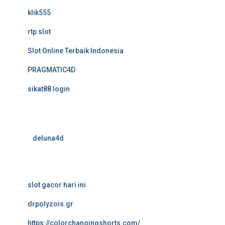
klik555
rtp slot
Slot Online Terbaik Indonesia
PRAGMATIC4D
sikat88 login
deluna4d
slot gacor hari ini
drpolyzois.gr
https://colorchangingshorts.com/