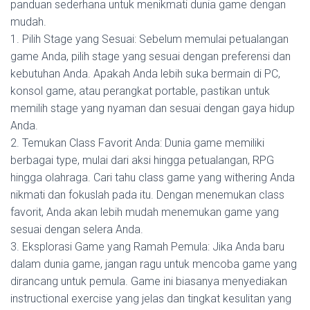
panduan sederhana untuk menikmati dunia game dengan
mudah.
1. Pilih Stage yang Sesuai: Sebelum memulai petualangan
game Anda, pilih stage yang sesuai dengan preferensi dan
kebutuhan Anda. Apakah Anda lebih suka bermain di PC,
konsol game, atau perangkat portable, pastikan untuk
memilih stage yang nyaman dan sesuai dengan gaya hidup
Anda.
2. Temukan Class Favorit Anda: Dunia game memiliki
berbagai type, mulai dari aksi hingga petualangan, RPG
hingga olahraga. Cari tahu class game yang withering Anda
nikmati dan fokuslah pada itu. Dengan menemukan class
favorit, Anda akan lebih mudah menemukan game yang
sesuai dengan selera Anda.
3. Eksplorasi Game yang Ramah Pemula: Jika Anda baru
dalam dunia game, jangan ragu untuk mencoba game yang
dirancang untuk pemula. Game ini biasanya menyediakan
instructional exercise yang jelas dan tingkat kesulitan yang