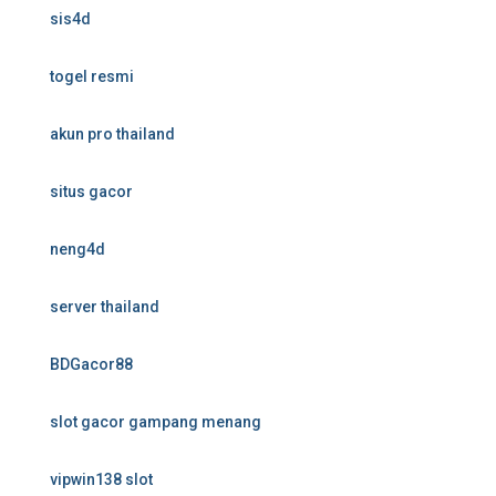
sis4d
togel resmi
akun pro thailand
situs gacor
neng4d
server thailand
BDGacor88
slot gacor gampang menang
vipwin138 slot