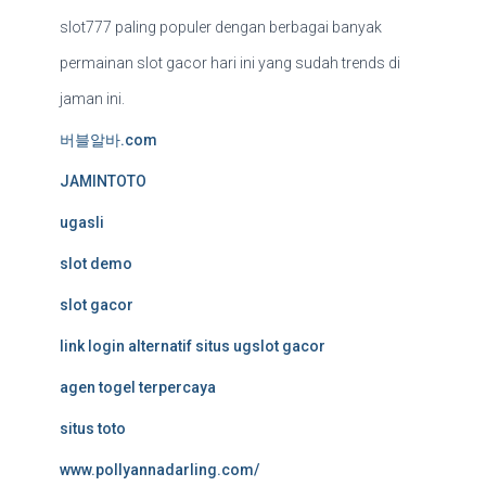
slot777 paling populer dengan berbagai banyak
permainan slot gacor hari ini yang sudah trends di
jaman ini.
버블알바.com
JAMINTOTO
ugasli
slot demo
slot gacor
link login alternatif situs ugslot gacor
agen togel terpercaya
situs toto
www.pollyannadarling.com/