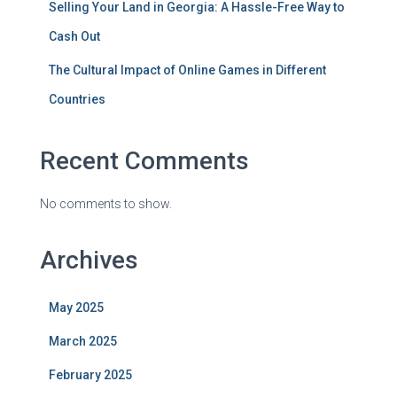
Selling Your Land in Georgia: A Hassle-Free Way to
Cash Out
The Cultural Impact of Online Games in Different
Countries
Recent Comments
No comments to show.
Archives
May 2025
March 2025
February 2025