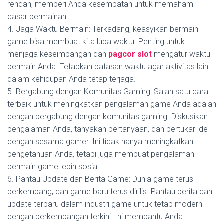
rendah, memberi Anda kesempatan untuk memahami
dasar permainan.
4. Jaga Waktu Bermain: Terkadang, keasyikan bermain
game bisa membuat kita lupa waktu. Penting untuk
menjaga keseimbangan dan
pagcor slot
mengatur waktu
bermain Anda. Tetapkan batasan waktu agar aktivitas lain
dalam kehidupan Anda tetap terjaga.
5. Bergabung dengan Komunitas Gaming: Salah satu cara
terbaik untuk meningkatkan pengalaman game Anda adalah
dengan bergabung dengan komunitas gaming. Diskusikan
pengalaman Anda, tanyakan pertanyaan, dan bertukar ide
dengan sesama gamer. Ini tidak hanya meningkatkan
pengetahuan Anda, tetapi juga membuat pengalaman
bermain game lebih sosial.
6. Pantau Update dan Berita Game: Dunia game terus
berkembang, dan game baru terus dirilis. Pantau berita dan
update terbaru dalam industri game untuk tetap modern
dengan perkembangan terkini. Ini membantu Anda