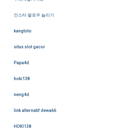
인스타 팔로우 늘리기
kangtoto
situs slot gacor
Papa4d
hoki138
neng4d
link alternatif dewa66
HOKI138