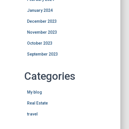
January 2024
December 2023
November 2023
October 2023
September 2023
Categories
My blog
Real Estate
travel