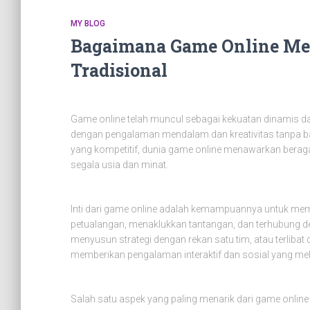
MY BLOG
Bagaimana Game Online Me
Tradisional
Game online telah muncul sebagai kekuatan dinamis d
dengan pengalaman mendalam dan kreativitas tanpa ba
yang kompetitif, dunia game online menawarkan ber
segala usia dan minat.
Inti dari game online adalah kemampuannya untuk me
petualangan, menaklukkan tantangan, dan terhubung deng
menyusun strategi dengan rekan satu tim, atau terliba
memberikan pengalaman interaktif dan sosial yang mel
Salah satu aspek yang paling menarik dari game onl