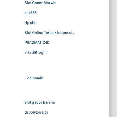
Slot Gacor Maxwin
klik555
rtp slot
Slot Online Terbaik Indonesia
PRAGMATIC4D
sikat88 login
deluna4d
slot gacor hari ini
drpolyzois.gr