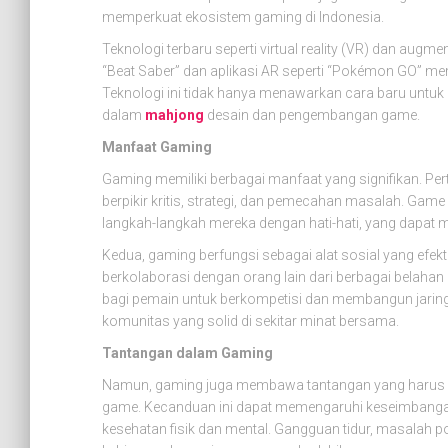
memperkuat ekosistem gaming di Indonesia.
Teknologi terbaru seperti virtual reality (VR) dan augm
“Beat Saber” dan aplikasi AR seperti “Pokémon GO” me
Teknologi ini tidak hanya menawarkan cara baru untuk
dalam
mahjong
desain dan pengembangan game.
Manfaat Gaming
Gaming memiliki berbagai manfaat yang signifikan. Per
berpikir kritis, strategi, dan pemecahan masalah. Ga
langkah-langkah mereka dengan hati-hati, yang dapat
Kedua, gaming berfungsi sebagai alat sosial yang efek
berkolaborasi dengan orang lain dari berbagai belahan
bagi pemain untuk berkompetisi dan membangun jaring
komunitas yang solid di sekitar minat bersama.
Tantangan dalam Gaming
Namun, gaming juga membawa tantangan yang harus di
game. Kecanduan ini dapat memengaruhi keseimbangan
kesehatan fisik dan mental. Gangguan tidur, masalah po