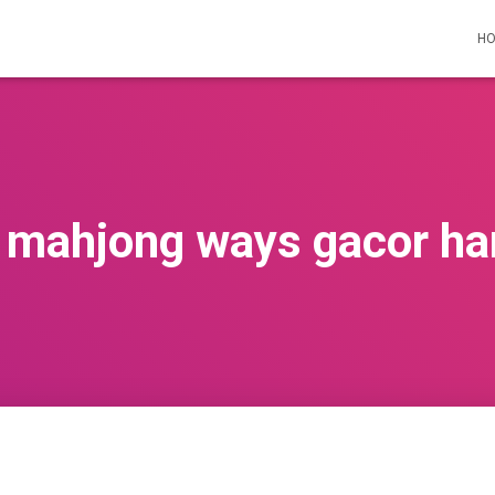
H
 mahjong ways gacor har