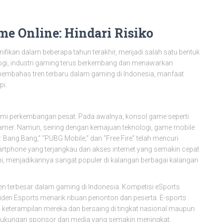
e Online: Hindari Risiko
ifikan dalam beberapa tahun terakhir, menjadi salah satu bentuk
logi, industri gaming terus berkembang dan menawarkan
n membahas tren terbaru dalam gaming di Indonesia, manfaat
pi.
lami perkembangan pesat. Pada awalnya, konsol game seperti
 gamer. Namun, seiring dengan kemajuan teknologi, game mobile
 Bang Bang,” “PUBG Mobile,” dan “Free Fire” telah mencuri
artphone yang terjangkau dan akses internet yang semakin cepat
 menjadikannya sangat populer di kalangan berbagai kalangan
ren terbesar dalam gaming di Indonesia. Kompetisi eSports
den Esports menarik ribuan penonton dan peserta. E-sports
eterampilan mereka dan bersaing di tingkat nasional maupun
h dukungan sponsor dan media yang semakin meningkat,