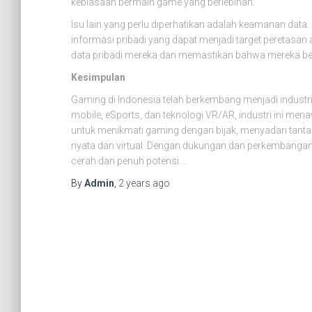
kebiasaan bermain game yang berlebihan.
Isu lain yang perlu diperhatikan adalah keamanan dat
informasi pribadi yang dapat menjadi target peretasa
data pribadi mereka dan memastikan bahwa mereka ber
Kesimpulan
Gaming di Indonesia telah berkembang menjadi industri
mobile, eSports, dan teknologi VR/AR, industri ini m
untuk menikmati gaming dengan bijak, menyadari tan
nyata dan virtual. Dengan dukungan dan perkembangan
cerah dan penuh potensi.
…
By
Admin
,
2 years
ago