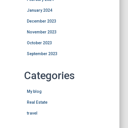
January 2024
December 2023
November 2023
October 2023
September 2023
Categories
My blog
Real Estate
travel